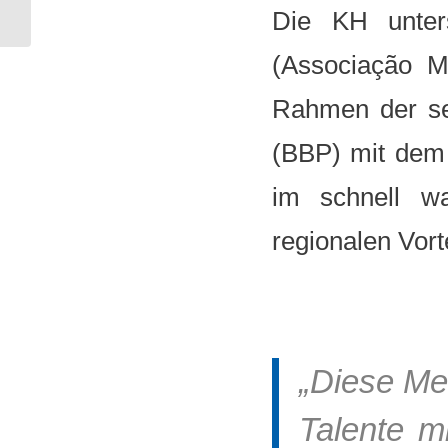
Frauen im Handwerk
Die KH unter
stär...
(Associação 
Rahmen der sei
(BBP) mit dem Z
im schnell w
regionalen Vort
„Diese Mes
Talente m