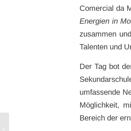
Comercial da M
Energien in M
zusammen und s
Talenten und U
Der Tag bot de
Sekundarschule
umfassende Net
Möglichkeit, 
Bereich der ern
National Women’s
Month in Südafrika –